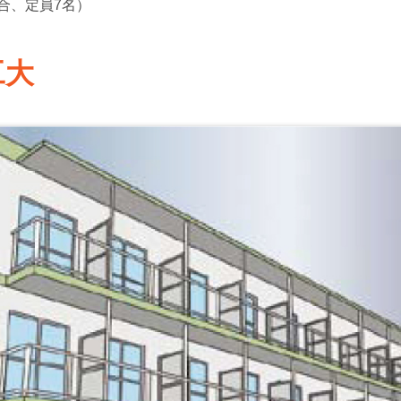
合、
定員7名
）
工大